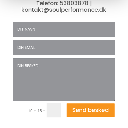
Telefon:
53803878
|
kontakt@soulperformance.dk
Send besked
=
10 + 15