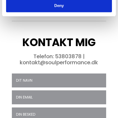
BOOK DIN TID
Deny
KONTAKT MIG
Telefon:
53803878
|
kontakt@soulperformance.dk