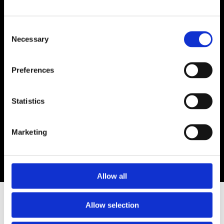
Implementering af nye faglige tilgange og
metoder
Samarbejde og kommunikation i teamet
Consent
Necessary
Fælles sprog og forståelse – færre
Selection
misforståelser
Arbejdsmiljø og trivsel
Preferences
Gruppe- og medarbejderdynamikker
Konflikthåndtering og forebyggelse
Statistics
Stress og belastningsreaktioner
Samspillet mellem det personlige og det
professionelle
Marketing
Kontakt og relation til borgere/brugere
Overførselsfænomener og parallelprocesser
Håndtering af sekundær traumatisering
Allow all
Allow selection