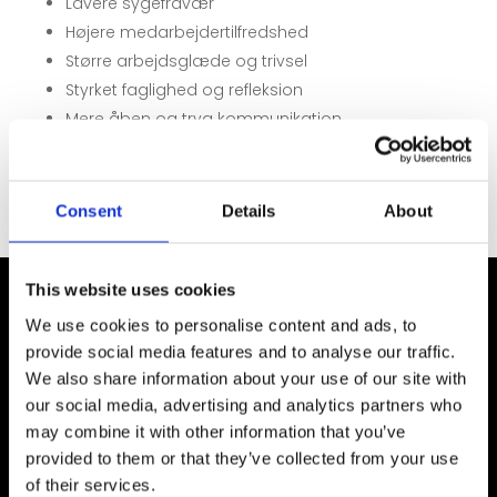
Lavere sygefravær
Højere medarbejdertilfredshed
Større arbejdsglæde og trivsel
Styrket faglighed og refleksion
Mere åben og tryg kommunikation
Bedre fastholdelse af medarbejdere
Consent
Details
About
This website uses cookies
We use cookies to personalise content and ads, to
Til en
provide social media features and to analyse our traffic.
We also share information about your use of our site with
gruppesupervision
our social media, advertising and analytics partners who
arbejder vi med:
may combine it with other information that you’ve
provided to them or that they’ve collected from your use
of their services.